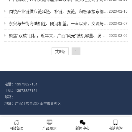
围绕产业链供应链延链、补链、强链，积极承接东部地区外资企业产业转移，推动更多东部地区外资产业落户广西！
2023-02-15
东兴与芒街海陆相连、隔河相望。一直以来，交流与合作都是东兴与芒街的共同主题！
2023-02-07
聚焦“双碳”目标，近年来，广西“风光”装机容量、发电量连续实现“双增长”！
2023-02-06
共8条
1
电话：13973827151
手机：13973827151
邮箱：
地址：广西壮族自治区南宁市青秀区
网站首页
产品展示
新闻中心
电话咨询