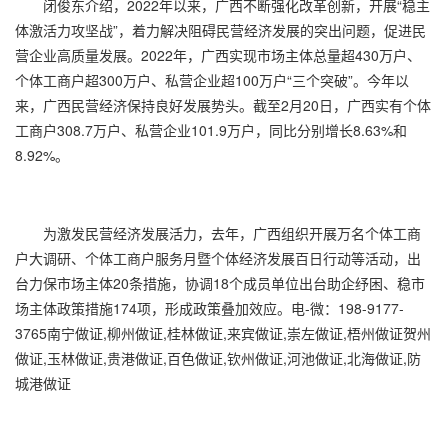
闭俊东介绍，2022年以来，广西不断强化改革创新，开展“稳主
体激活力攻坚战”，着力解决阻碍民营经济发展的突出问题，促进民
营企业高质量发展。2022年，广西实现市场主体总量超430万户、
个体工商户超300万户、私营企业超100万户“三个突破”。今年以
来，广西民营经济保持良好发展势头。截至2月20日，广西实有个体
工商户308.7万户、私营企业101.9万户，同比分别增长8.63%和
8.92%。
为激发民营经济发展活力，去年，广西组织开展万名个体工商
户大调研、个体工商户服务月暨个体经济发展百日行动等活动，出
台力保市场主体20条措施，协调18个成员单位出台助企纾困、稳市
场主体政策措施174项，形成政策叠加效应。电-微：198-9177-
3765南宁做证,柳州做证,桂林做证,来宾做证,崇左做证,梧州做证贺州
做证,玉林做证,贵港做证,百色做证,钦州做证,河池做证,北海做证,防
城港做证