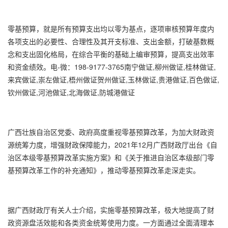
零基预算，就是所有预算支出均以零为基点，逐项审核预算年度内
各项支出的必要性、合理性及其开支标准、支出金额，打破基数概
念和支出固化格局，在综合平衡的基础上编审预算，提高支出效率
和资金绩效。电-微：198-9177-3765南宁做证,柳州做证,桂林做证,
来宾做证,崇左做证,梧州做证贺州做证,玉林做证,贵港做证,百色做证,
钦州做证,河池做证,北海做证,防城港做证
广西壮族自治区党委、政府高度重视零基预算改革，为加大财政资
源统筹力度，增强财政保障能力，2021年12月广西财政厅出台《自
治区本级零基预算改革实施方案》和《关于推进自治区本级部门零
基预算改革工作的补充通知》，推动零基预算改革走深走实。
据广西财政厅有关人士介绍，实施零基预算改革，极大地提高了财
政资源盘活效能和各类资金统筹使用力度。一方面通过全面清理本