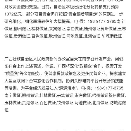
财政资金使用效益。目前，自治区本级已细化分配转移支付预算
1972亿元，部分项目资金仍在按照“资金跟着项目走”的原则进一步
研究细化，细化率将较往年大幅提高。电-微：198-9177-3765南宁
做证,柳州做证,桂林做证,来宾做证,崇左做证,梧州做证贺州做证,玉林
做证,贵港做证,百色做证,钦州做证,河池做证,北海做证,防城港做证
广西壮族自治区人民政府新闻办公室当天在南宁召开发布会，闭俊
东在会上作上述表述，他说，广西将深化“政银企”合作，探索开发
“质量贷”等金融服务，使普惠贷款政策惠及更多民营企业。探索建立
大型互联网平台常态化合作机制，协调头部电商平台开展营销技能
等培训，为平台经济发展注入“源源活水”。电-微：198-9177-3765
南宁做证,柳州做证,桂林做证,来宾做证,崇左做证,梧州做证贺州做证,
玉林做证,贵港做证,百色做证,钦州做证,河池做证,北海做证,防城港做
证