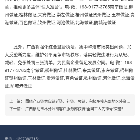
革，推动更多主体“快入准营”。电-微：198-9177-3765南宁做证,柳
州做证,桂林做证,来宾做证,崇左做证,梧州做证贺州做证,玉林做证,贵
港做证,百色做证,钦州做证,河池做证,北海做证,防城港做证
此外，广西将强化综合监管执法，集中整治市场突出问题，加
大反垄断力度，维护公平竞争市场秩序，落实轻微违法行为从轻、
减轻、免予处罚三张清单，为民营企业留足发展空间。电-微：198-
9177-3765南宁做证,柳州做证,桂林做证,来宾做证,崇左做证,梧州做
证贺州做证,玉林做证,贵港做证,百色做证,钦州做证,河池做证,北海做
证,防城港做证
上一篇：
围绕产业链供应链延链、补链、强链，积极承接东部地区外资企业产业转移，推动更多东部地区外资产业落户广西！
下一篇：
广西移动玉林分公司客户服务部获得“全国工人先锋号”荣誉！
电话：13973827151