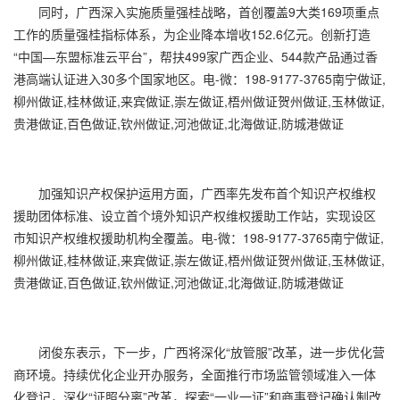
同时，广西深入实施质量强桂战略，首创覆盖9大类169项重点
工作的质量强桂指标体系，为企业降本增收152.6亿元。创新打造
“中国—东盟标准云平台”，帮扶499家广西企业、544款产品通过香
港高端认证进入30多个国家地区。电-微：198-9177-3765南宁做证,
柳州做证,桂林做证,来宾做证,崇左做证,梧州做证贺州做证,玉林做证,
贵港做证,百色做证,钦州做证,河池做证,北海做证,防城港做证
加强知识产权保护运用方面，广西率先发布首个知识产权维权
援助团体标准、设立首个境外知识产权维权援助工作站，实现设区
市知识产权维权援助机构全覆盖。电-微：198-9177-3765南宁做证,
柳州做证,桂林做证,来宾做证,崇左做证,梧州做证贺州做证,玉林做证,
贵港做证,百色做证,钦州做证,河池做证,北海做证,防城港做证
闭俊东表示，下一步，广西将深化“放管服”改革，进一步优化营
商环境。持续优化企业开办服务，全面推行市场监管领域准入一体
化登记，深化“证照分离”改革，探索“一业一证”和商事登记确认制改